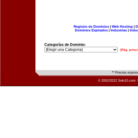
Registro de Dominios
|
Web Hosting
|
D
Dominios Expirados
|
Industrias
|
Indu
Categorías de Dominio:
[Pág. princi
** Precios expre
© 2002/2022 Solo10.com