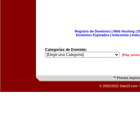
Registro de Dominios
|
Web Hosting
|
D
Dominios Expirados
|
Industrias
|
Indu
Categorías de Dominio:
[Pág. princi
** Precios expre
© 2002/2022 Solo10.com