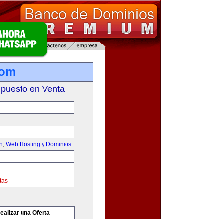
com
 puesto en Venta
on
,
Web Hosting y Dominios
tas
ealizar una Oferta