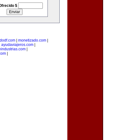
Ofrecido $
dodf.com
|
monetizado.com
|
|
ayudaviajeros.com
|
industrias.com
|
.com
|