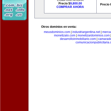
COMPRAR AHORA
Precio $
9,800.00
Precio 
COMPRAR AHORA
Otros dominios en venta:
meusdominios.com
|
industriargentina.net
|
merca
monetizalo.com
|
monetizardominios.com
desarrolloinmobiliario.com
|
camarade
comunicacionpublicitaria